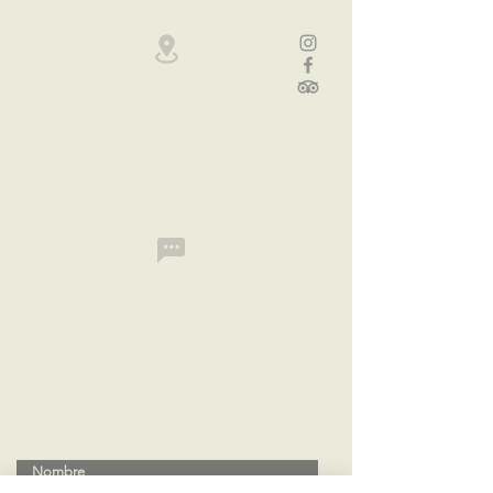
Estamos acá
Nuestra ubic
ación
Mathews 2866
CP 9120 Puerto Madryn
Chubut,
Patagonia Argentina
¿Tenés alguna
pregunta?
Contactanos!
Cel: +54 280
469-9780
Cel: +54 280
456-4040
info@elpoblado.com.ar
Nombre