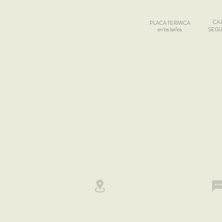
CAJ
PLACA TERMICA
en los baños
SEGU
HABLEMOS
Estamos acá
¿T
Nuestra ubic
ación
Con
Mathews 2866
Ce