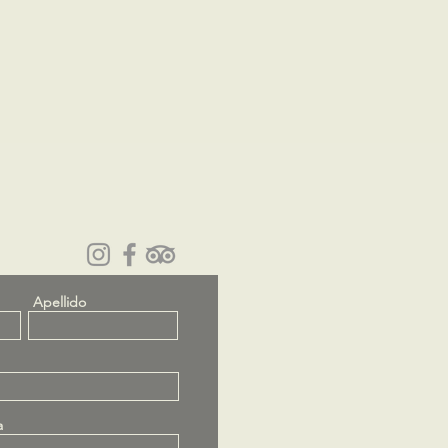
Apellido
a