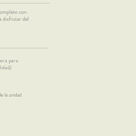
 completo con
 disfrutar del
dera para
lidad)
de la unidad