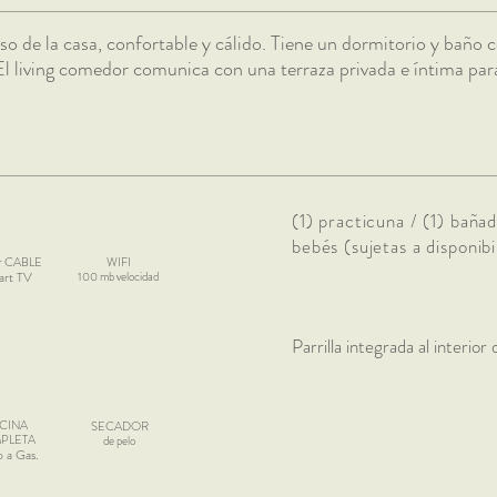
so de la casa, confortable y cálido. Tiene un dormitorio y baño
l living comedor comunica con una terraza privada e íntima para
(1) practicuna / (1) baña
bebés (sujetas a disponibi
or CABLE
WIFI
rt TV
100 mb velocidad
Parrilla integrada al interior 
CINA
SECADOR
PLETA
de pelo
 a Gas.