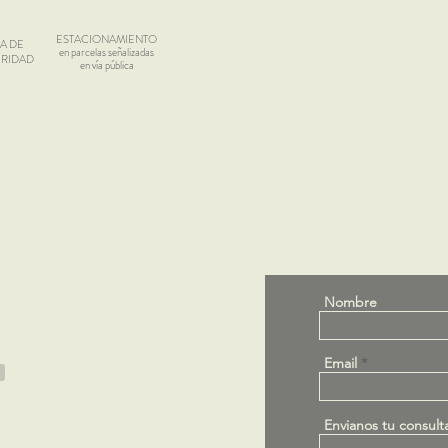
ESTACIONAMIENTO
A DE
en parcelas señalizadas
RIDAD
en vía pública
Nombre
enés alguna pregunta?
tactanos!
Email
l: +54 280 469-9780
Envianos tu consult