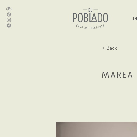
IN
< Back
Casa
MAREA