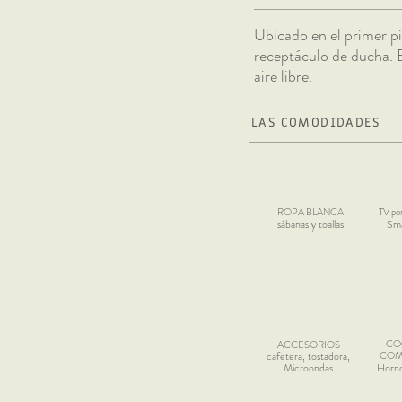
Ubicado en el primer pi
receptáculo de ducha. E
aire libre.
LAS COMODIDADES
ROPA BLANCA
TV p
sábanas y toallas
Sma
CO
ACCESORIOS
caf
etera, tostadora,
COM
Microondas
Horno