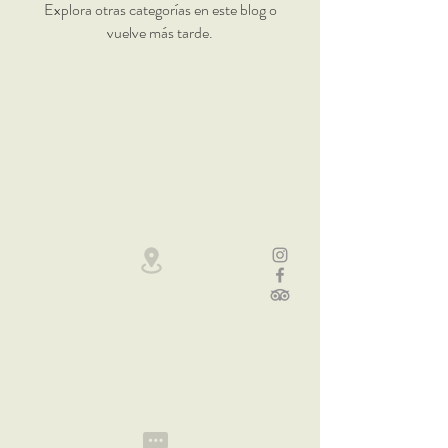
Explora otras categorías en este blog o
vuelve más tarde.
HABLEMOS
Estamos acá
Nuestra ubic
ación
Mathews 2866
CP 9120 Puerto Madryn
Chubut,
Patagonia Argentina
¿Tenés alguna