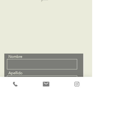
pregunta?
Contactanos!
Cel: +54 280
469-9780
Cel: +54 280
456-4040
info@elpoblado.com.ar
Nombre
Apellido
Email
Envianos tu consulta