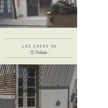
LAS CASAS de
- El Poblado -