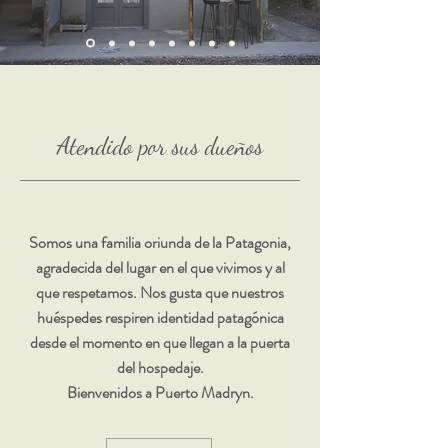
Atendido por sus dueños
Somos una familia oriunda de la Patagonia,
agradecida del lugar en el que vivimos y al
que respetamos. Nos gusta que nuestros
huéspedes respiren identidad patagónica
desde el momento en que llegan a la puerta
del hospedaje.
Bienvenidos a Puerto Madryn.